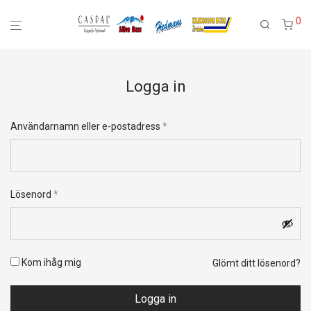
0
Logga in
Obligatoriskt
Användarnamn eller e-postadress
*
Obligatoriskt
Lösenord
*
Kom ihåg mig
Glömt ditt lösenord?
Logga in